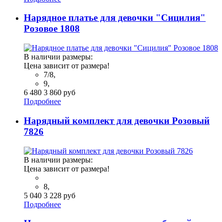
Нарядное платье для девочки "Сицилия"
Розовое 1808
В наличии размеры:
Цена зависит от размера!
7/8,
9,
6 480
3 860
руб
Подробнее
Нарядный комплект для девочки Розовый
7826
В наличии размеры:
Цена зависит от размера!
8,
5 040
3 228
руб
Подробнее