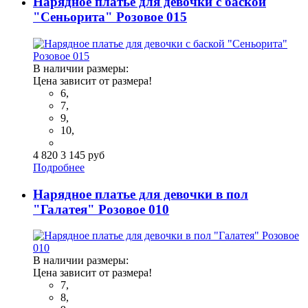
Нарядное платье для девочки с баской
"Сеньорита" Розовое 015
В наличии размеры:
Цена зависит от размера!
6,
7,
9,
10,
4 820
3 145
руб
Подробнее
Нарядное платье для девочки в пол
"Галатея" Розовое 010
В наличии размеры:
Цена зависит от размера!
7,
8,