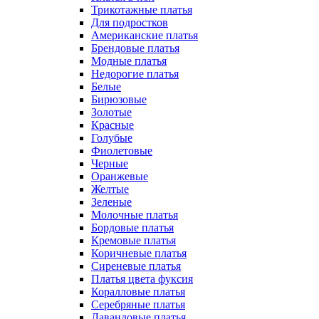
Трикотажные платья
Для подростков
Американские платья
Брендовые платья
Модные платья
Недорогие платья
Белые
Бирюзовые
Золотые
Красные
Голубые
Фиолетовые
Черные
Оранжевые
Желтые
Зеленые
Молочные платья
Бордовые платья
Кремовые платья
Коричневые платья
Сиреневые платья
Платья цвета фуксия
Коралловые платья
Серебряные платья
Лавандовые платья