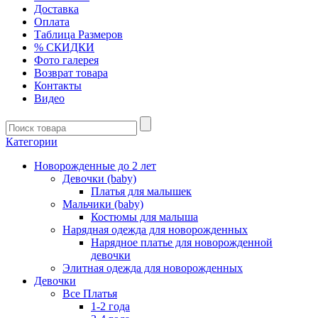
Доставка
Оплата
Таблица Размеров
% СКИДКИ
Фото галерея
Возврат товара
Контакты
Видео
Категории
Новорожденные до 2 лет
Девочки (baby)
Платья для малышек
Мальчики (baby)
Костюмы для малыша
Нарядная одежда для новорожденных
Нарядное платье для новорожденной
девочки
Элитная одежда для новорожденных
Девочки
Все Платья
1-2 года