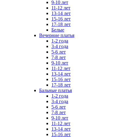
9-10 лет
11-12 лет
13-14 лет
15-16 лет
17-18 лет
Белые
Вечерние платья
1-2 года
3-4 года
5-6 лет
7-8 лет
9-10 лет
11-12 лет
13-14 лет
15-16 лет
17-18 лет
Бальные платья
1-2 года
3-4 года
5-6 лет
7-8 лет
9-10 лет
11-12 лет
13-14 лет
15-16 лет