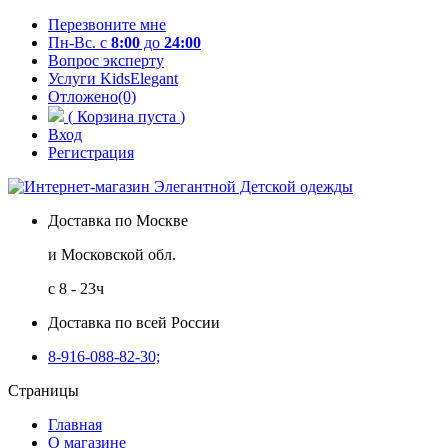
Перезвоните мне
Пн-Вс. с
8:00
до
24:00
Вопрос эксперту
Услуги KidsElegant
Отложено(0)
(
Корзина пуста
)
Вход
Регистрация
Доставка по Москве
и Московской обл.
с 8 - 23ч
Доставка по всей России
8-916-088-82-30;
Страницы
Главная
О магазине