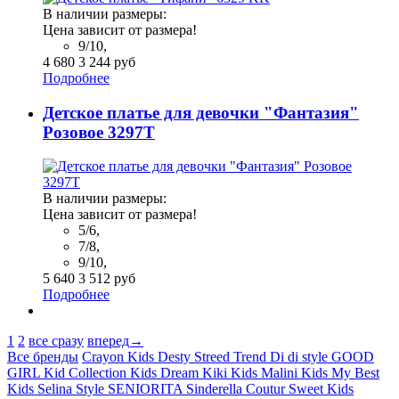
В наличии размеры:
Цена зависит от размера!
9/10,
4 680
3 244
руб
Подробнее
Детское платье для девочки "Фантазия"
Розовое 3297Т
В наличии размеры:
Цена зависит от размера!
5/6,
7/8,
9/10,
5 640
3 512
руб
Подробнее
1
2
все сразу
вперед→
Все бренды
Crayon Kids
Desty Streed Trend
Di di style
GOOD
GIRL
Kid Collection
Kids Dream
Kiki Kids
Malini Kids
My Best
Kids
Selina Style
SENIORITA
Sinderella Coutur
Sweet Kids