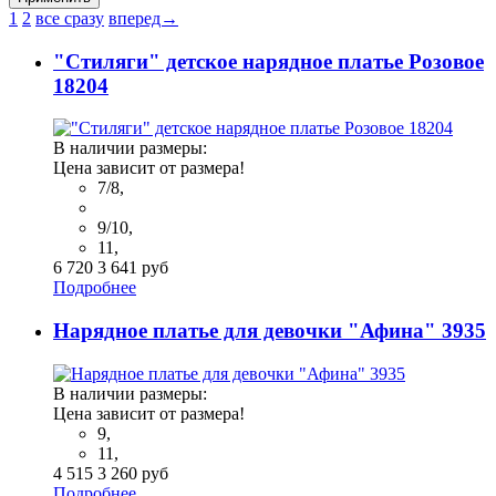
1
2
все сразу
вперед→
"Стиляги" детское нарядное платье Розовое
18204
В наличии размеры:
Цена зависит от размера!
7/8,
9/10,
11,
6 720
3 641
руб
Подробнее
Нарядное платье для девочки "Афина" 3935
В наличии размеры:
Цена зависит от размера!
9,
11,
4 515
3 260
руб
Подробнее