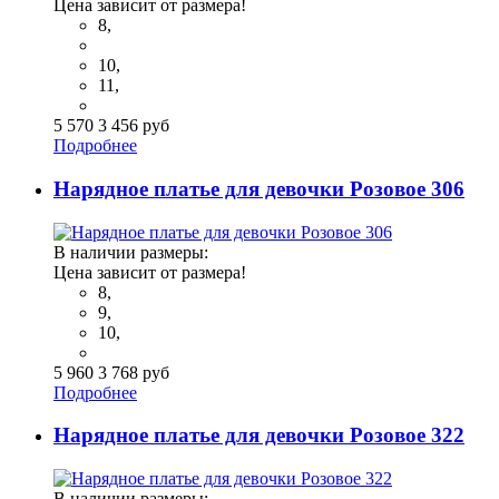
Цена зависит от размера!
8,
10,
11,
5 570
3 456
руб
Подробнее
Нарядное платье для девочки Розовое 306
В наличии размеры:
Цена зависит от размера!
8,
9,
10,
5 960
3 768
руб
Подробнее
Нарядное платье для девочки Розовое 322
В наличии размеры: