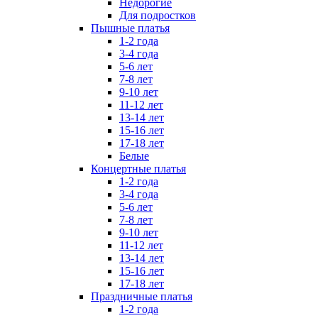
Недорогие
Для подростков
Пышные платья
1-2 года
3-4 года
5-6 лет
7-8 лет
9-10 лет
11-12 лет
13-14 лет
15-16 лет
17-18 лет
Белые
Концертные платья
1-2 года
3-4 года
5-6 лет
7-8 лет
9-10 лет
11-12 лет
13-14 лет
15-16 лет
17-18 лет
Праздничные платья
1-2 года