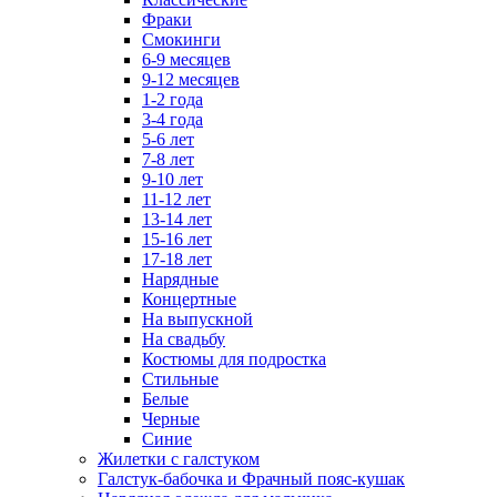
Фраки
Смокинги
6-9 месяцев
9-12 месяцев
1-2 года
3-4 года
5-6 лет
7-8 лет
9-10 лет
11-12 лет
13-14 лет
15-16 лет
17-18 лет
Нарядные
Концертные
На выпускной
На свадьбу
Костюмы для подростка
Стильные
Белые
Черные
Синие
Жилетки с галстуком
Галстук-бабочка и Фрачный пояс-кушак