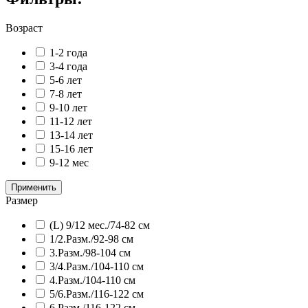
Возраст
1-2 года
3-4 года
5-6 лет
7-8 лет
9-10 лет
11-12 лет
13-14 лет
15-16 лет
9-12 мес
Размер
(L) 9/12 мес./74-82 см
1/2.Разм./92-98 см
3.Разм./98-104 см
3/4.Разм./104-110 см
4.Разм./104-110 см
5/6.Разм./116-122 см
6.Разм./116-122 см