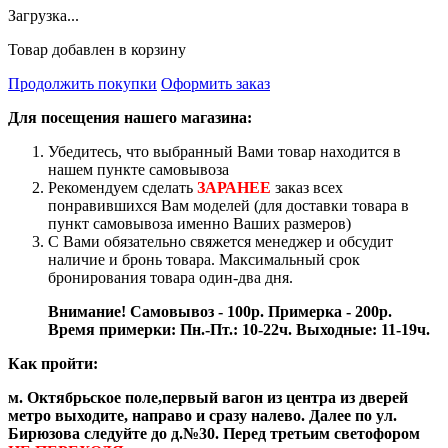
Загрузка...
Товар добавлен в корзину
Продолжить покупки
Оформить заказ
Для посещения нашего магазина:
Убедитесь, что выбранный Вами товар находится в
нашем пункте самовывоза
Рекомендуем сделать
ЗАРАНЕЕ
заказ всех
понравившихся Вам моделей (для доставки товара в
пункт самовывоза именно Ваших размеров)
С Вами обязательно свяжется менеджер и обсудит
наличие и бронь товара. Максимальный срок
бронирования товара один-два дня.
Внимание! Самовывоз - 100р. Примерка - 200р.
Время примерки: Пн.-Пт.: 10-22ч. Выходные: 11-19ч.
Как пройти:
м. Октябрьское поле,первый вагон из центра из дверей
метро выходите, направо и сразу налево. Далее по ул.
Бирюзова следуйте до д.№30. Перед третьим светофором