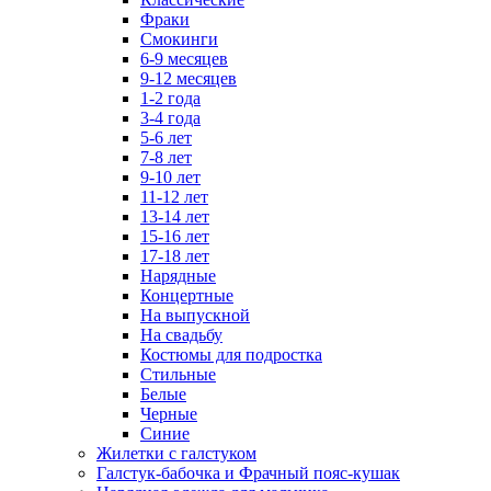
Фраки
Смокинги
6-9 месяцев
9-12 месяцев
1-2 года
3-4 года
5-6 лет
7-8 лет
9-10 лет
11-12 лет
13-14 лет
15-16 лет
17-18 лет
Нарядные
Концертные
На выпускной
На свадьбу
Костюмы для подростка
Стильные
Белые
Черные
Синие
Жилетки с галстуком
Галстук-бабочка и Фрачный пояс-кушак