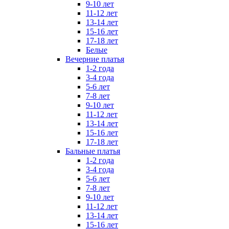
9-10 лет
11-12 лет
13-14 лет
15-16 лет
17-18 лет
Белые
Вечерние платья
1-2 года
3-4 года
5-6 лет
7-8 лет
9-10 лет
11-12 лет
13-14 лет
15-16 лет
17-18 лет
Бальные платья
1-2 года
3-4 года
5-6 лет
7-8 лет
9-10 лет
11-12 лет
13-14 лет
15-16 лет