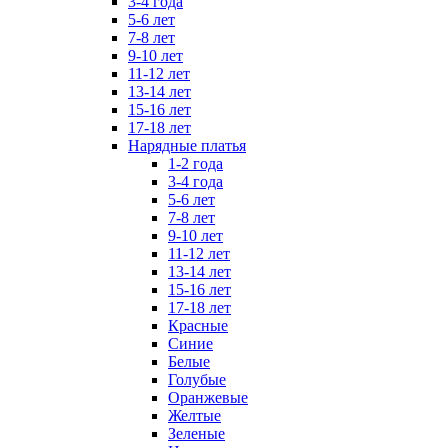
3-4 года
5-6 лет
7-8 лет
9-10 лет
11-12 лет
13-14 лет
15-16 лет
17-18 лет
Нарядные платья
1-2 года
3-4 года
5-6 лет
7-8 лет
9-10 лет
11-12 лет
13-14 лет
15-16 лет
17-18 лет
Красные
Синие
Белые
Голубые
Оранжевые
Желтые
Зеленые