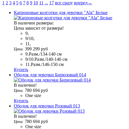
1
2
3
4
5
6
7
8
9
10
11
...
17
все сразу
вперед→
Капроновые колготки для девочки "Ala" Белые
В наличии размеры:
Цена зависит от размера!
9,
9/10,
11,
399
299
руб
Цена:
9.Разм./134-140 см
9/10.Разм./140-146 см
11.Разм./146-150 см
Купить
Ободок для девочки Бирюзовый 014
В наличии!
780
694
руб
Цена:
One size
Купить
Ободок для девочки Розовый 013
В наличии!
780
694
руб
Цена:
One size