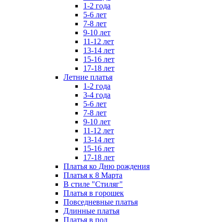
1-2 года
5-6 лет
7-8 лет
9-10 лет
11-12 лет
13-14 лет
15-16 лет
17-18 лет
Летние платья
1-2 года
3-4 года
5-6 лет
7-8 лет
9-10 лет
11-12 лет
13-14 лет
15-16 лет
17-18 лет
Платья ко Дню рождения
Платья к 8 Марта
В стиле "Стиляг"
Платья в горошек
Повседневные платья
Длинные платья
Платья в пол