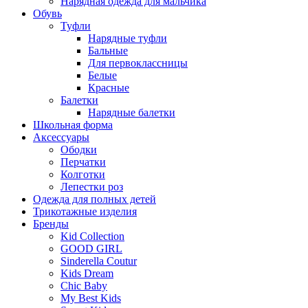
Нарядная одежда для мальчика
Обувь
Туфли
Нарядные туфли
Бальные
Для первоклассницы
Белые
Красные
Балетки
Нарядные балетки
Школьная форма
Аксессуары
Ободки
Перчатки
Колготки
Лепестки роз
Одежда для полных детей
Трикотажные изделия
Бренды
Kid Cоllection
GOOD GIRL
Sinderella Coutur
Kids Dream
Chic Baby
My Best Kids