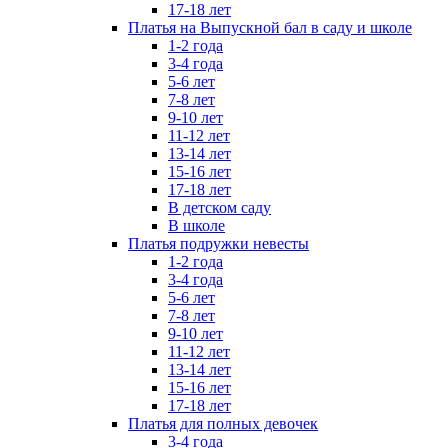
17-18 лет
Платья на Выпускной бал в саду и школе
1-2 года
3-4 года
5-6 лет
7-8 лет
9-10 лет
11-12 лет
13-14 лет
15-16 лет
17-18 лет
В детском саду
В школе
Платья подружки невесты
1-2 года
3-4 года
5-6 лет
7-8 лет
9-10 лет
11-12 лет
13-14 лет
15-16 лет
17-18 лет
Платья для полных девочек
3-4 года