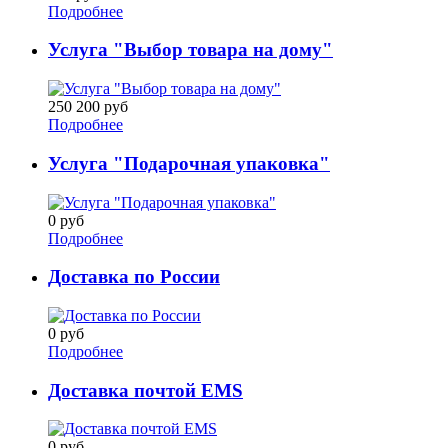
Подробнее
Услуга "Выбор товара на дому"
250
200
руб
Подробнее
Услуга "Подарочная упаковка"
0
руб
Подробнее
Доставка по России
0
руб
Подробнее
Доставка почтой EMS
0
руб