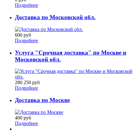
Подробнее
Доставка по Московской обл.
600
руб
Подробнее
Услуга "Срочная доставка" по Москве и
Московской обл.
280
250
руб
Подробнее
Доставка по Москве
400
руб
Подробнее