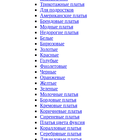
Трикотажные платья
Для подростков
Американские платья
Брендовые платья
Модные платья
Недорогие платья
Белые
Бирюзовые
Золотые
Красные
Голубые
Фиолетовые
Черные
Оранжевые
Желтые
Зеленые
Молочные платья
Бордовые платья
Кремовые платья
Коричневые платья
Сиреневые платья
Платья цвета фуксия
Коралловые платья
Серебряные платья
Лавандовые платья