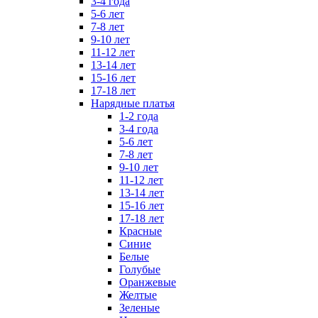
3-4 года
5-6 лет
7-8 лет
9-10 лет
11-12 лет
13-14 лет
15-16 лет
17-18 лет
Нарядные платья
1-2 года
3-4 года
5-6 лет
7-8 лет
9-10 лет
11-12 лет
13-14 лет
15-16 лет
17-18 лет
Красные
Синие
Белые
Голубые
Оранжевые
Желтые
Зеленые