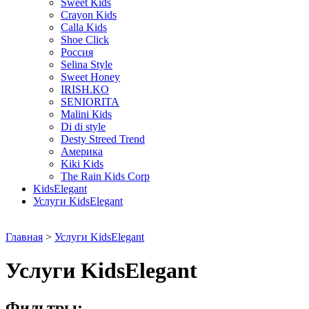
Sweet Kids
Crayon Kids
Calla Kids
Shoe Click
Россия
Selina Style
Sweet Honey
IRISH.KO
SENIORITA
Malini Кids
Di di style
Desty Streed Trend
Америка
Kiki Kids
The Rain Kids Corp
KidsElegant
Услуги KidsElegant
Главная
>
Услуги KidsElegant
Услуги KidsElegant
Фильтры: