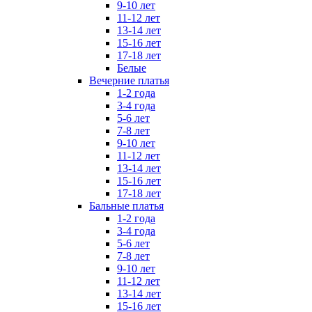
9-10 лет
11-12 лет
13-14 лет
15-16 лет
17-18 лет
Белые
Вечерние платья
1-2 года
3-4 года
5-6 лет
7-8 лет
9-10 лет
11-12 лет
13-14 лет
15-16 лет
17-18 лет
Бальные платья
1-2 года
3-4 года
5-6 лет
7-8 лет
9-10 лет
11-12 лет
13-14 лет
15-16 лет