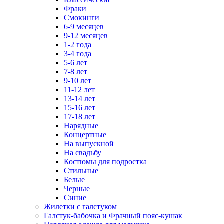
Фраки
Смокинги
6-9 месяцев
9-12 месяцев
1-2 года
3-4 года
5-6 лет
7-8 лет
9-10 лет
11-12 лет
13-14 лет
15-16 лет
17-18 лет
Нарядные
Концертные
На выпускной
На свадьбу
Костюмы для подростка
Стильные
Белые
Черные
Синие
Жилетки с галстуком
Галстук-бабочка и Фрачный пояс-кушак