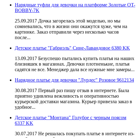
Нарядные туфли для девочки на платформе Золотые OT-
BOBBY-7K
25.09.2017 Дочка загорелась этой моделью, но мы
сомневались, что в жизни они окажутся хуже, чем на
картинке. Заказ отправили через несколько часов
после...
Детское платье "Габриэль" Сине-Лавандовое 6380 KK
13.09.2017 Безуспешо пытались купить платья на наших
близняшек в магазинах. Девочки плотненькие, платья
садятся не все. Менеджер дала все нужные мне замеры...
Нарядное платье для девочки "Лурдес" Розовое 9612134
30.08.2017 Первый раз пишу отзыв в интернете. Была
приятно удивлена вежливость и оперативностью
курьерской доставки магазина. Курьер привезла заказ в
удобное...
Детское платье "Монтана" Голубое с черным поясом
6337 KK
30.07.2017 Не решалась покупать платье в интернете из-