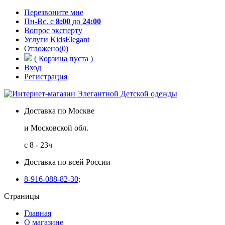
Перезвоните мне
Пн-Вс. с
8:00
до
24:00
Вопрос эксперту
Услуги KidsElegant
Отложено(0)
(
Корзина пуста
)
Вход
Регистрация
Доставка по Москве
и Московской обл.
с 8 - 23ч
Доставка по всей России
8-916-088-82-30;
Страницы
Главная
О магазине