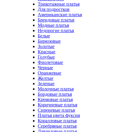
Трикотажные платья
Для подростков
Американские платья
Брендовые платья
Модные платья
Недорогие платья
Белые
Бирюзовые
Золотые
Красные
Голубые
Фиолетовые
Черные
Оранжевые
Желтые
Зеленые
Молочные платья
Бордовые платья
Кремовые платья
Коричневые платья
Сиреневые платья
Платья цвета фуксия
Коралловые платья
Серебряные платья
Лавандовые платья