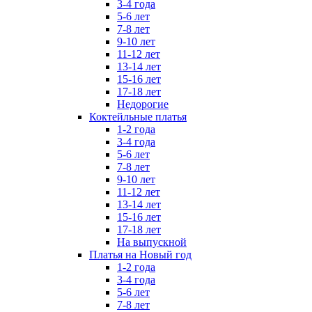
3-4 года
5-6 лет
7-8 лет
9-10 лет
11-12 лет
13-14 лет
15-16 лет
17-18 лет
Недорогие
Коктейльные платья
1-2 года
3-4 года
5-6 лет
7-8 лет
9-10 лет
11-12 лет
13-14 лет
15-16 лет
17-18 лет
На выпускной
Платья на Новый год
1-2 года
3-4 года
5-6 лет
7-8 лет