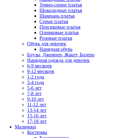
Темно-синие платья
Шоколадные платья
Шампань платья
Серые платья
Персиковые платья
Оливковые платья
Розовые платья
Обувь для девочек
Нарядная обувь
Блузы, Джемпер, Жакет, Болеро
Нарядная одежда для девочек
6-9 месяцев
9-12 месяцев
1-2 года
3-4 года
5-6 лет
7-8 лет
9-10 лет
11-12 лет
13-14 лет
15-16 лет
17-18 лет
Мальчики
Костюмы
Классические