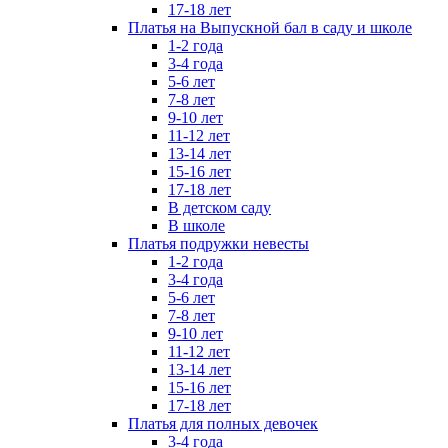
17-18 лет
Платья на Выпускной бал в саду и школе
1-2 года
3-4 года
5-6 лет
7-8 лет
9-10 лет
11-12 лет
13-14 лет
15-16 лет
17-18 лет
В детском саду
В школе
Платья подружки невесты
1-2 года
3-4 года
5-6 лет
7-8 лет
9-10 лет
11-12 лет
13-14 лет
15-16 лет
17-18 лет
Платья для полных девочек
3-4 года