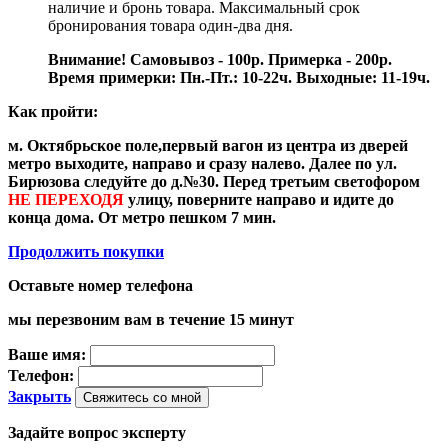
наличие и бронь товара. Максимальный срок
бронирования товара один-два дня.
Внимание! Самовывоз - 100р. Примерка - 200р.
Время примерки: Пн.-Пт.: 10-22ч. Выходные: 11-19ч.
Как пройти:
м. Октябрьское поле,первый вагон из центра из дверей
метро выходите, направо и сразу налево. Далее по ул.
Бирюзова следуйте до д.№30. Перед третьим светофором
НЕ ПЕРЕХОДЯ
улицу, поверните направо и идите до
конца дома. От метро пешком 7 мин.
Продолжить покупки
Оставьте номер телефона
мы перезвоним вам в течение 15 минут
Ваше имя:
Телефон:
Закрыть
Задайте вопрос эксперту