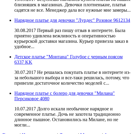
близняшек в магазинах. Девочки плотненькие, платья
садятся не все. Менеджер дала все нужные мне замеры...
Нарядное платье для девочки "Лурдес" Розовое 9612134
30.08.2017 Первый раз пишу отзыв в интернете. Была
приятно удивлена вежливость и оперативностью
курьерской доставки магазина. Курьер привезла заказ в
удобное...
Детское платье "Монтана" Голубое с черным поясом
6337 KK
30.07.2017 Не решалась покупать платье в интернете из-
за небольшого выбора и все-таки решилась, потому, что
привезли достаточное количество моделей с...
Нарядное платье с болеро для девочки "Милана"
Персиковое 4080
10.07.2017 Долго искали необычное нарядное и
современное платье. Дочь не захотела традиционно
длинное пышное. Остановились на Милане, но не
могли...