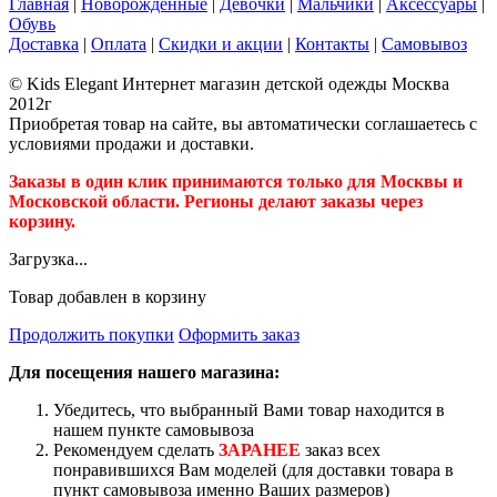
Главная
|
Новорожденные
|
Девочки
|
Мальчики
|
Аксессуары
|
Обувь
Доставка
|
Оплата
|
Скидки и акции
|
Контакты
|
Самовывоз
© Kids Elegant Интернет магазин детской одежды Москва
2012г
Приобретая товар на сайте, вы автоматически соглашаетесь с
условиями продажи и доставки.
Заказы в один клик принимаются только для Москвы и
Московской области. Регионы делают заказы через
корзину.
Загрузка...
Товар добавлен в корзину
Продолжить покупки
Оформить заказ
Для посещения нашего магазина:
Убедитесь, что выбранный Вами товар находится в
нашем пункте самовывоза
Рекомендуем сделать
ЗАРАНЕЕ
заказ всех
понравившихся Вам моделей (для доставки товара в
пункт самовывоза именно Ваших размеров)