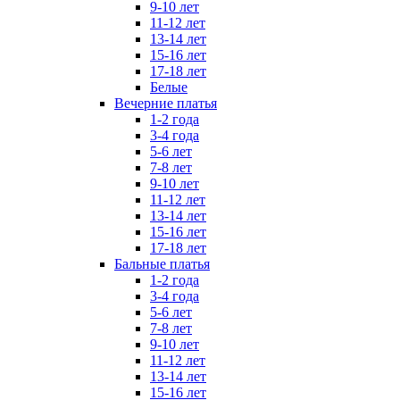
9-10 лет
11-12 лет
13-14 лет
15-16 лет
17-18 лет
Белые
Вечерние платья
1-2 года
3-4 года
5-6 лет
7-8 лет
9-10 лет
11-12 лет
13-14 лет
15-16 лет
17-18 лет
Бальные платья
1-2 года
3-4 года
5-6 лет
7-8 лет
9-10 лет
11-12 лет
13-14 лет
15-16 лет