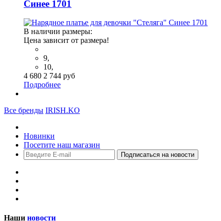
Синее 1701
В наличии размеры:
Цена зависит от размера!
9,
10,
4 680
2 744
руб
Подробнее
Все бренды
IRISH.KO
Распродажа
Новинки
Посетите наш магазин
Наши
новости