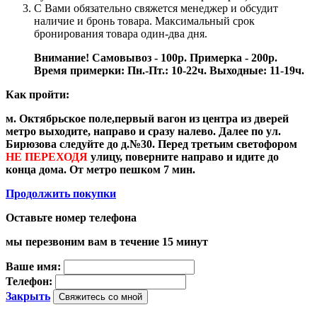
С Вами обязательно свяжется менеджер и обсудит
наличие и бронь товара. Максимальный срок
бронирования товара один-два дня.
Внимание! Самовывоз - 100р. Примерка - 200р.
Время примерки: Пн.-Пт.: 10-22ч. Выходные: 11-19ч.
Как пройти:
м. Октябрьское поле,первый вагон из центра из дверей
метро выходите, направо и сразу налево. Далее по ул.
Бирюзова следуйте до д.№30. Перед третьим светофором
НЕ ПЕРЕХОДЯ
улицу, поверните направо и идите до
конца дома. От метро пешком 7 мин.
Продолжить покупки
Оставьте номер телефона
мы перезвоним вам в течение 15 минут
Ваше имя:
Телефон:
Закрыть