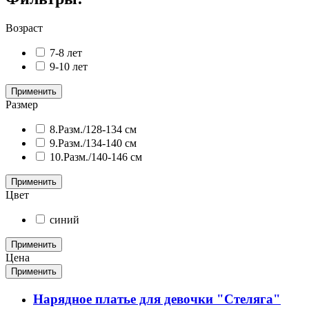
Возраст
7-8 лет
9-10 лет
Размер
8.Разм./128-134 см
9.Разм./134-140 см
10.Разм./140-146 см
Цвет
синий
Цена
Нарядное платье для девочки "Стеляга"