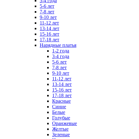
3-4 года
5-6 лет
7-8 лет
9-10 лет
11-12 лет
13-14 лет
15-16 лет
17-18 лет
Нарядные платья
1-2 года
3-4 года
5-6 лет
7-8 лет
9-10 лет
11-12 лет
13-14 лет
15-16 лет
17-18 лет
Красные
Синие
Белые
Голубые
Оранжевые
Желтые
Зеленые