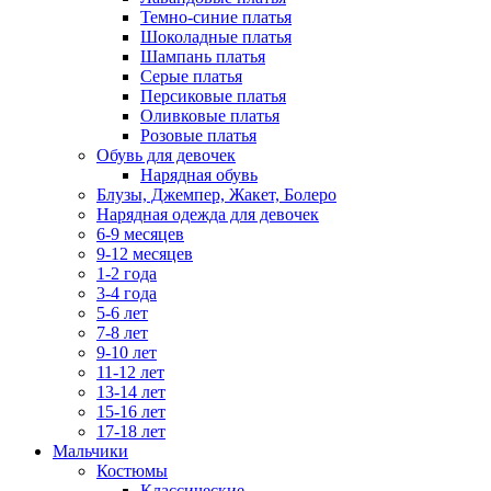
Темно-синие платья
Шоколадные платья
Шампань платья
Серые платья
Персиковые платья
Оливковые платья
Розовые платья
Обувь для девочек
Нарядная обувь
Блузы, Джемпер, Жакет, Болеро
Нарядная одежда для девочек
6-9 месяцев
9-12 месяцев
1-2 года
3-4 года
5-6 лет
7-8 лет
9-10 лет
11-12 лет
13-14 лет
15-16 лет
17-18 лет
Мальчики
Костюмы
Классические