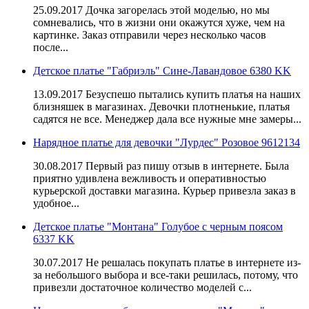
25.09.2017 Дочка загорелась этой моделью, но мы
сомневались, что в жизни они окажутся хуже, чем на
картинке. Заказ отправили через несколько часов
после...
Детское платье "Габриэль" Сине-Лавандовое 6380 KK
13.09.2017 Безуспешо пытались купить платья на наших
близняшек в магазинах. Девочки плотненькие, платья
садятся не все. Менеджер дала все нужные мне замеры...
Нарядное платье для девочки "Лурдес" Розовое 9612134
30.08.2017 Первый раз пишу отзыв в интернете. Была
приятно удивлена вежливость и оперативностью
курьерской доставки магазина. Курьер привезла заказ в
удобное...
Детское платье "Монтана" Голубое с черным поясом
6337 KK
30.07.2017 Не решалась покупать платье в интернете из-
за небольшого выбора и все-таки решилась, потому, что
привезли достаточное количество моделей с...