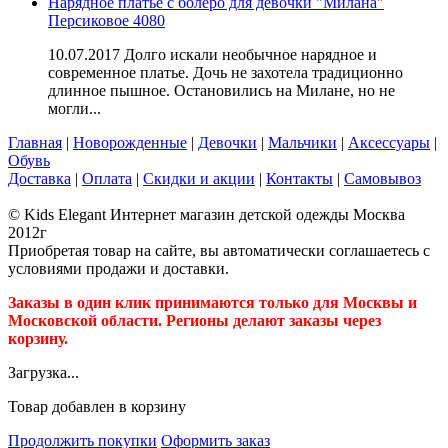
Нарядное платье с болеро для девочки "Милана"
Персиковое 4080
10.07.2017 Долго искали необычное нарядное и
современное платье. Дочь не захотела традиционно
длинное пышное. Остановились на Милане, но не
могли...
Главная
|
Новорожденные
|
Девочки
|
Мальчики
|
Аксессуары
|
Обувь
Доставка
|
Оплата
|
Скидки и акции
|
Контакты
|
Самовывоз
© Kids Elegant Интернет магазин детской одежды Москва
2012г
Приобретая товар на сайте, вы автоматически соглашаетесь с
условиями продажи и доставки.
Заказы в один клик принимаются только для Москвы и
Московской области. Регионы делают заказы через
корзину.
Загрузка...
Товар добавлен в корзину
Продолжить покупки
Оформить заказ