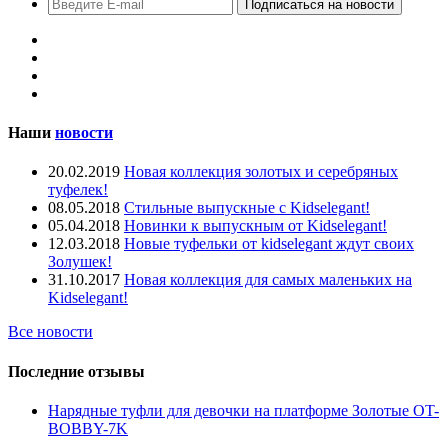
Наши
новости
20.02.2019
Новая коллекция золотых и серебряных
туфелек!
08.05.2018
Стильные выпускные с Kidselegant!
05.04.2018
Новинки к выпускным от Kidselegant!
12.03.2018
Новые туфельки от kidselegant ждут своих
Золушек!
31.10.2017
Новая коллекция для самых маленьких на
Kidselegant!
Все новости
Последние отзывы
Нарядные туфли для девочки на платформе Золотые OT-
BOBBY-7K