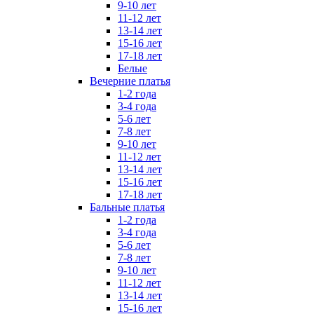
9-10 лет
11-12 лет
13-14 лет
15-16 лет
17-18 лет
Белые
Вечерние платья
1-2 года
3-4 года
5-6 лет
7-8 лет
9-10 лет
11-12 лет
13-14 лет
15-16 лет
17-18 лет
Бальные платья
1-2 года
3-4 года
5-6 лет
7-8 лет
9-10 лет
11-12 лет
13-14 лет
15-16 лет