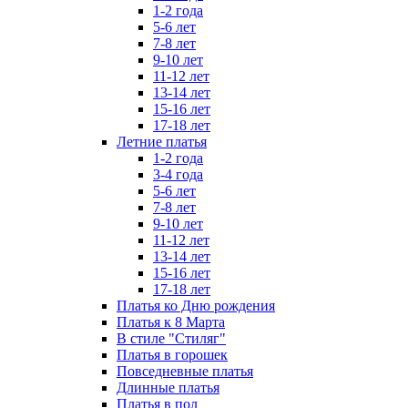
1-2 года
5-6 лет
7-8 лет
9-10 лет
11-12 лет
13-14 лет
15-16 лет
17-18 лет
Летние платья
1-2 года
3-4 года
5-6 лет
7-8 лет
9-10 лет
11-12 лет
13-14 лет
15-16 лет
17-18 лет
Платья ко Дню рождения
Платья к 8 Марта
В стиле "Стиляг"
Платья в горошек
Повседневные платья
Длинные платья
Платья в пол