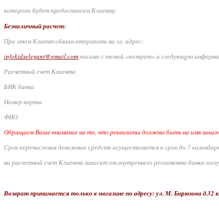
которого будет предоставлен Клиенту.
Безналичный расчет:
При этом Клиент обязан отправить на эл. адрес: 
infokidselegant
@
gmail
.
com
письмо с темой «возврат» и следующую информ
Расчетный счет Клиента
БИК банка
Номер карты
ФИО
Обращаем Ваше внимание на то, что реквизиты должны быть на имя заказч
Срок перечисления денежных средств осуществляется в срок до 7 календар
на расчетный счет Клиента зависит от внутреннего регламента банка-полу
Возврат принимается только в магазине по адресу: ул. М. Бирюзова д.32 ко