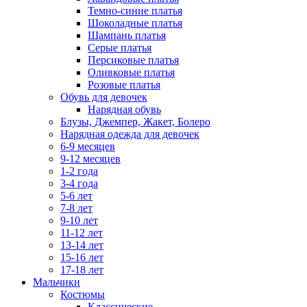
Темно-синие платья
Шоколадные платья
Шампань платья
Серые платья
Персиковые платья
Оливковые платья
Розовые платья
Обувь для девочек
Нарядная обувь
Блузы, Джемпер, Жакет, Болеро
Нарядная одежда для девочек
6-9 месяцев
9-12 месяцев
1-2 года
3-4 года
5-6 лет
7-8 лет
9-10 лет
11-12 лет
13-14 лет
15-16 лет
17-18 лет
Мальчики
Костюмы
Классические