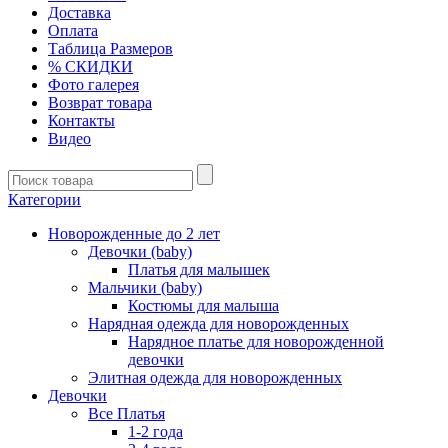
Доставка
Оплата
Таблица Размеров
% СКИДКИ
Фото галерея
Возврат товара
Контакты
Видео
Категории
Новорожденные до 2 лет
Девочки (baby)
Платья для малышек
Мальчики (baby)
Костюмы для малыша
Нарядная одежда для новорожденных
Нарядное платье для новорожденной
девочки
Элитная одежда для новорожденных
Девочки
Все Платья
1-2 года