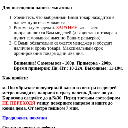
Для посещения нашего магазина:
Убедитесь, что выбранный Вами товар находится в
нашем пункте самовывоза
Рекомендуем сделать
ЗАРАНЕЕ
заказ всех
понравившихся Вам моделей (для доставки товара в
пункт самовывоза именно Ваших размеров)
С Вами обязательно свяжется менеджер и обсудит
наличие и бронь товара. Максимальный срок
бронирования товара один-два дня.
Внимание! Самовывоз - 100р. Примерка - 200р.
Время примерки: Пн.-Пт.: 10-22ч. Выходные: 11-19ч.
Как пройти:
м. Октябрьское поле,первый вагон из центра из дверей
метро выходите, направо и сразу налево. Далее по ул.
Бирюзова следуйте до д.№30. Перед третьим светофором
НЕ ПЕРЕХОДЯ
улицу, поверните направо и идите до
конца дома. От метро пешком 7 мин.
Продолжить покупки
Оставьте номер телефона