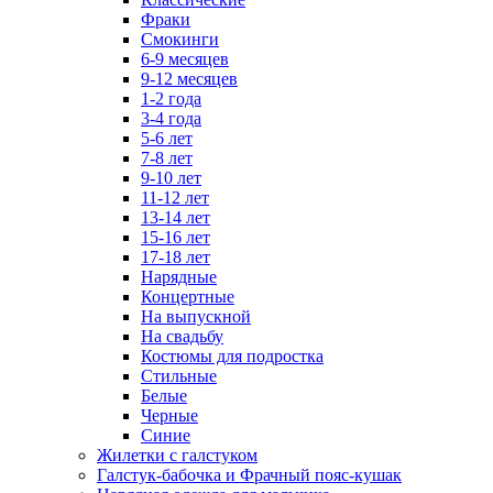
Фраки
Смокинги
6-9 месяцев
9-12 месяцев
1-2 года
3-4 года
5-6 лет
7-8 лет
9-10 лет
11-12 лет
13-14 лет
15-16 лет
17-18 лет
Нарядные
Концертные
На выпускной
На свадьбу
Костюмы для подростка
Стильные
Белые
Черные
Синие
Жилетки с галстуком
Галстук-бабочка и Фрачный пояс-кушак