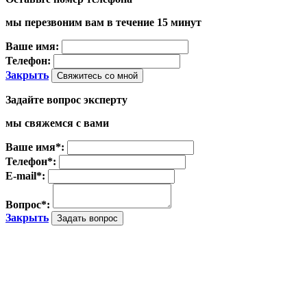
мы перезвоним вам в течение 15 минут
Ваше имя:
Телефон:
Закрыть
Задайте вопрос эксперту
мы свяжемся с вами
Ваше имя*:
Телефон*:
E-mail*:
Вопрос*:
Закрыть