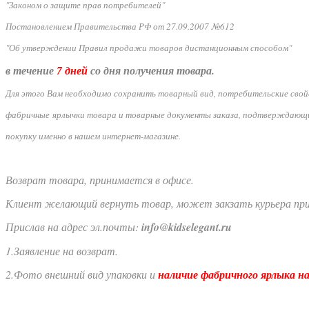
"Законом о защите прав потребителей"
Постановлением Правительства РФ от 27.09.2007 №612 
"Об утверждении Правил продажи товаров дистанционным способом" 
в течение 
7 дней
со дня получения товара.
Для этого Вам необходимо сохранить товарный вид, потребительские свой
фабричные 
ярлычки товара и товарные документы заказа, подтверждающ
покупку именно в нашем интернет-магазине.
Возврат товара, принимается в офисе.
Клиент желающий вернуть товар, может закзать курьера при
Прислав на адрес эл.почты: 
info@kidselegant.ru
1.Заявление на возврат.
2.Фото внешний вид упаковки и 
наличие фабричного ярлыка на
личие бирки на товаре