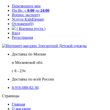
Перезвоните мне
Пн-Вс. с
8:00
до
24:00
Вопрос эксперту
Услуги KidsElegant
Отложено(0)
(
Корзина пуста
)
Вход
Регистрация
Доставка по Москве
и Московской обл.
с 8 - 23ч
Доставка по всей России
8-916-088-82-30;
Страницы
Главная
О магазине