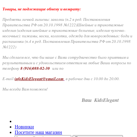
Товары, не подлежащие обмену и возврату:
Предметы личной гигиены: заколки (п.2 в ред. Постановления
Правительства РФ от 20.10.1998 №1222)
Швейные и трикотажные
изделия (изделия швейные и трикотажные бельевые, изделия чулочно-
носочные): пижамы, носки, колготки, одежда для новорожденных: боди и
распашонки (п.4 в ред. Постановления Правительства РФ от 20.10.1998
№1222)
Мы сделаем все, что бы наше с Вами сотрудничество было приятным и
результативным и с удовольствием ответим на любые Ваши вопросы по
телефону
8 (916)088-82-30
или по
E-mail:
infoKidsElegant@gmail.com
в рабочие дни с 10.00 до 20.00.
Мы всегда Вам поможем!
Ваш KidsElegant
Распродажа
Новинки
Посетите наш магазин