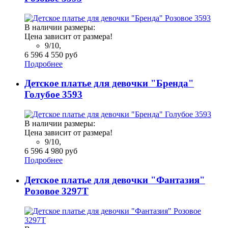
В наличии размеры:
Цена зависит от размера!
9/10,
6 596
4 550
руб
Подробнее
Детское платье для девочки "Бренда"
Голубое 3593
В наличии размеры:
Цена зависит от размера!
9/10,
6 596
4 980
руб
Подробнее
Детское платье для девочки "Фантазия"
Розовое 3297Т