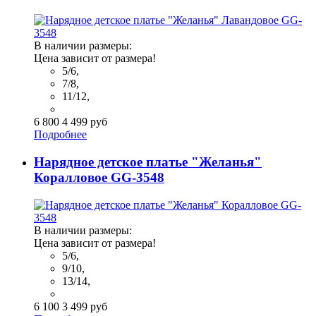
В наличии размеры:
Цена зависит от размера!
5/6,
7/8,
11/12,
6 800
4 499
руб
Подробнее
Нарядное детское платье "Желанья"
Коралловое GG-3548
В наличии размеры:
Цена зависит от размера!
5/6,
9/10,
13/14,
6 100
3 499
руб