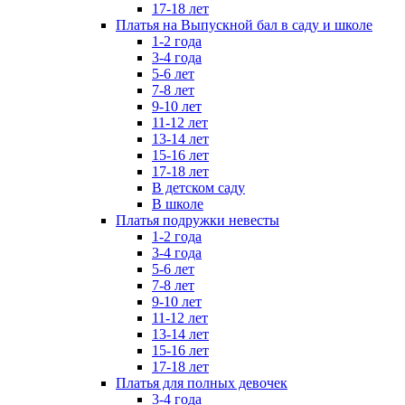
17-18 лет
Платья на Выпускной бал в саду и школе
1-2 года
3-4 года
5-6 лет
7-8 лет
9-10 лет
11-12 лет
13-14 лет
15-16 лет
17-18 лет
В детском саду
В школе
Платья подружки невесты
1-2 года
3-4 года
5-6 лет
7-8 лет
9-10 лет
11-12 лет
13-14 лет
15-16 лет
17-18 лет
Платья для полных девочек
3-4 года