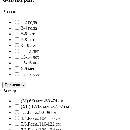
Возраст
1-2 года
3-4 года
5-6 лет
7-8 лет
9-10 лет
11-12 лет
13-14 лет
15-16 лет
6-9 мес
12-18 мес
Размер
(M) 6/9 мес./68 -74 см
(XL) 12/18 мес./82-92 см
1/2.Разм./92-98 см
3/4.Разм./104-110 см
5/6.Разм./116-122 см
7/8.Разм./128-134 см