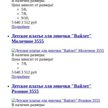
В наличии размеры:
Цена зависит от размера!
5/6,
7/8,
9/10,
5 640
3 512
руб
Подробнее
Детское платье для девочки "Вайлет"
Молочное 3555
В наличии размеры:
Цена зависит от размера!
7/8,
5 640
3 512
руб
Подробнее
Детское платье для девочки "Вайлет"
Розовое 3555
В наличии размеры: