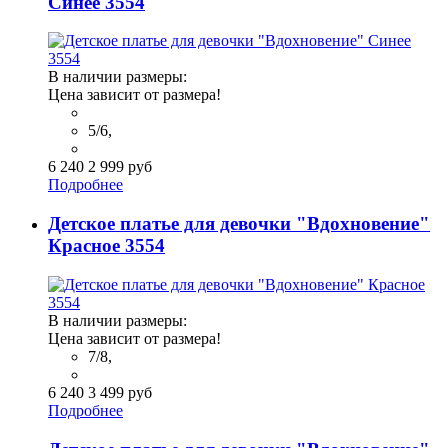
Синее 3554
В наличии размеры:
Цена зависит от размера!
5/6,
6 240
2 999
руб
Подробнее
Детское платье для девочки "Вдохновение"
Красное 3554
В наличии размеры:
Цена зависит от размера!
7/8,
6 240
3 499
руб
Подробнее