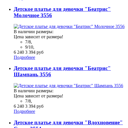
Детское платье для девочки "Беатрис"
Молочное 3556
В наличии размеры:
Цена зависит от размера!
7/8,
9/10,
6 240
3 394
руб
Подробнее
Детское платье для девочки "Беатрис"
Шампань 3556
В наличии размеры:
Цена зависит от размера!
7/8,
6 240
3 394
руб
Подробнее
Детское платье для девочки "Вдохновение"