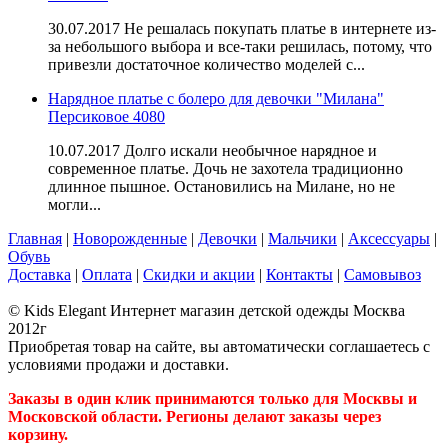
30.07.2017 Не решалась покупать платье в интернете из-
за небольшого выбора и все-таки решилась, потому, что
привезли достаточное количество моделей с...
Нарядное платье с болеро для девочки "Милана"
Персиковое 4080
10.07.2017 Долго искали необычное нарядное и
современное платье. Дочь не захотела традиционно
длинное пышное. Остановились на Милане, но не
могли...
Главная
|
Новорожденные
|
Девочки
|
Мальчики
|
Аксессуары
|
Обувь
Доставка
|
Оплата
|
Скидки и акции
|
Контакты
|
Самовывоз
© Kids Elegant Интернет магазин детской одежды Москва
2012г
Приобретая товар на сайте, вы автоматически соглашаетесь с
условиями продажи и доставки.
Заказы в один клик принимаются только для Москвы и
Московской области. Регионы делают заказы через
корзину.