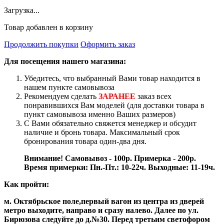
Загрузка...
Товар добавлен в корзину
Продолжить покупки
Оформить заказ
Для посещения нашего магазина:
Убедитесь, что выбранный Вами товар находится в
нашем пункте самовывоза
Рекомендуем сделать
ЗАРАНЕЕ
заказ всех
понравившихся Вам моделей (для доставки товара в
пункт самовывоза именно Ваших размеров)
С Вами обязательно свяжется менеджер и обсудит
наличие и бронь товара. Максимальный срок
бронирования товара один-два дня.
Внимание! Самовывоз - 100р. Примерка - 200р.
Время примерки: Пн.-Пт.: 10-22ч. Выходные: 11-19ч.
Как пройти:
м. Октябрьское поле,первый вагон из центра из дверей
метро выходите, направо и сразу налево. Далее по ул.
Бирюзова следуйте до д.№30. Перед третьим светофором