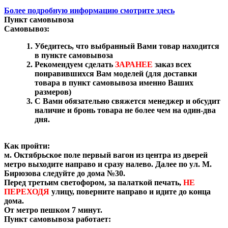
Более подробную информацию смотрите здесь
Пункт самовывоза
Самовывоз:
Убедитесь, что выбранный Вами товар находится
в пункте самовывоза
Рекомендуем сделать
ЗАРАНЕЕ
заказ всех
понравившихся Вам моделей (для доставки
товара в пункт самовывоза именно Ваших
размеров)
С Вами обязательно свяжется менеджер и обсудит
наличие и бронь товара не более чем на один-два
дня.
Как пройти:
м. Октябрьское поле первый вагон из центра из дверей
метро выходите направо и сразу налево. Далее по ул. М.
Бирюзова следуйте до дома №30.
Перед третьим светофором, за палаткой печать,
НЕ
ПЕРЕХОДЯ
улицу, поверните направо и идите до конца
дома.
От метро пешком 7 минут.
Пункт самовывоза работает: