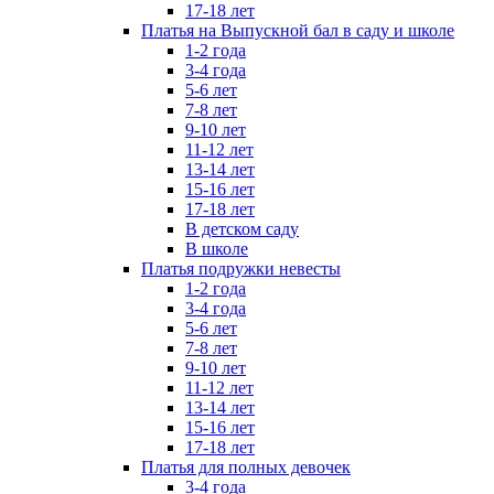
17-18 лет
Платья на Выпускной бал в саду и школе
1-2 года
3-4 года
5-6 лет
7-8 лет
9-10 лет
11-12 лет
13-14 лет
15-16 лет
17-18 лет
В детском саду
В школе
Платья подружки невесты
1-2 года
3-4 года
5-6 лет
7-8 лет
9-10 лет
11-12 лет
13-14 лет
15-16 лет
17-18 лет
Платья для полных девочек
3-4 года