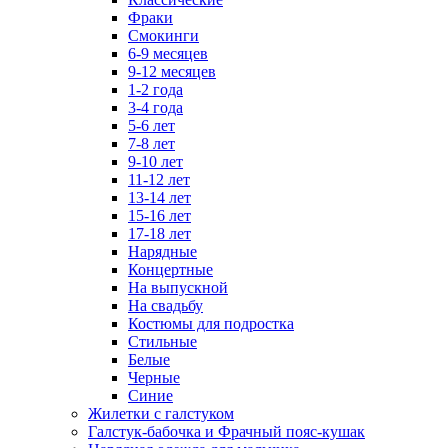
Фраки
Смокинги
6-9 месяцев
9-12 месяцев
1-2 года
3-4 года
5-6 лет
7-8 лет
9-10 лет
11-12 лет
13-14 лет
15-16 лет
17-18 лет
Нарядные
Концертные
На выпускной
На свадьбу
Костюмы для подростка
Стильные
Белые
Черные
Синие
Жилетки с галстуком
Галстук-бабочка и Фрачный пояс-кушак