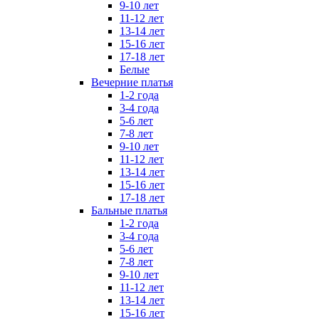
9-10 лет
11-12 лет
13-14 лет
15-16 лет
17-18 лет
Белые
Вечерние платья
1-2 года
3-4 года
5-6 лет
7-8 лет
9-10 лет
11-12 лет
13-14 лет
15-16 лет
17-18 лет
Бальные платья
1-2 года
3-4 года
5-6 лет
7-8 лет
9-10 лет
11-12 лет
13-14 лет
15-16 лет