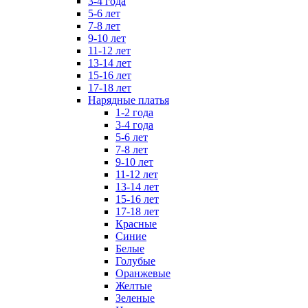
3-4 года
5-6 лет
7-8 лет
9-10 лет
11-12 лет
13-14 лет
15-16 лет
17-18 лет
Нарядные платья
1-2 года
3-4 года
5-6 лет
7-8 лет
9-10 лет
11-12 лет
13-14 лет
15-16 лет
17-18 лет
Красные
Синие
Белые
Голубые
Оранжевые
Желтые
Зеленые