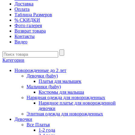
Доставка
Оплата
Таблица Размеров
% СКИДКИ
Фото галерея
Возврат товара
Контакты
Видео
Категории
Новорожденные до 2 лет
Девочки (baby)
Платья для малышек
Мальчики (baby)
Костюмы для малыша
Нарядная одежда для новорожденных
Нарядное платье для новорожденной
девочки
Элитная одежда для новорожденных
Девочки
Все Платья
1-2 года