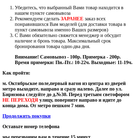
Убедитесь, что выбранный Вами товар находится в
нашем пункте самовывоза
Рекомендуем сделать
ЗАРАНЕЕ
заказ всех
понравившихся Вам моделей (для доставки товара в
пункт самовывоза именно Ваших размеров)
С Вами обязательно свяжется менеджер и обсудит
наличие и бронь товара. Максимальный срок
бронирования товара один-два дня.
Внимание! Самовывоз - 100р. Примерка - 200р.
Время примерки: Пн.-Пт.: 10-22ч. Выходные: 11-19ч.
Как пройти:
м. Октябрьское поле,первый вагон из центра из дверей
метро выходите, направо и сразу налево. Далее по ул.
Бирюзова следуйте до д.№30. Перед третьим светофором
НЕ ПЕРЕХОДЯ
улицу, поверните направо и идите до
конца дома. От метро пешком 7 мин.
Продолжить покупки
Оставьте номер телефона
мы перезвоним вам в течение 15 минут