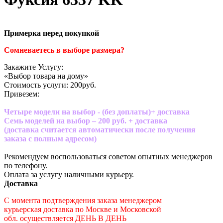
Примерка перед покупкой
Сомневаетесь в выборе размера?
Закажите Услугу:
«Выбор товара на дому»
Стоимость услуги: 200руб.
Привезем:
Четыре модели на выбор - (без доплаты)+ доставка
Семь моделей на выбор – 200 руб. + доставка
(доставка считается автоматически после получения
заказа с полным адресом)
Рекомендуем воспользоваться советом опытных менеджеров
по телефону.
Оплата за услугу наличными курьеру.
Доставка
С момента подтверждения заказа менеджером
курьерская доставка по Москве и Московской
обл. осуществляется ДЕНЬ В ДЕНЬ