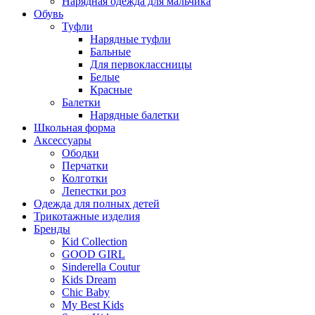
Нарядная одежда для мальчика
Обувь
Туфли
Нарядные туфли
Бальные
Для первоклассницы
Белые
Красные
Балетки
Нарядные балетки
Школьная форма
Аксессуары
Ободки
Перчатки
Колготки
Лепестки роз
Одежда для полных детей
Трикотажные изделия
Бренды
Kid Cоllection
GOOD GIRL
Sinderella Coutur
Kids Dream
Chic Baby
My Best Kids