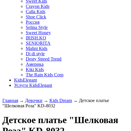
Sweet Kids
Crayon Kids
Calla Kids
Shoe Click
Россия
Selina Style
Sweet Honey
IRISH.KO
SENIORITA
Malini Кids
Di di style
Desty Streed Trend
Америка
Kiki Kids
The Rain Kids Corp
KidsElegant
Услуги KidsElegant
Главная
→
Девочки
→
Kids Dream
→ Детское платье
"Шелковая Роза" KD-8032
Детское платье "Шелковая
Роза" KD-8032