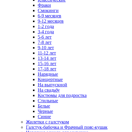
Фраки
Смокинги
6-9 месяцев
9-12 месяцев
1-2 года
3-4 года
5-6 лет
7-8 лет
9-10 лет
11-12 лет
13-14 лет
15-16 лет
17-18 лет
Нарядные
Концертные
На выпускной
На свадьбу
Костюмы для подростка
Стильные
Белые
Черные
Синие
Жилетки с галстуком
Галстук-бабочка и Фрачный пояс-кушак