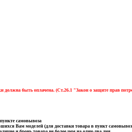
и должна быть оплачена. (Ст.26.1 "Закон о защите прав потр
 пункте самовывоза
вшихся Вам моделей (для доставки товара в пункт самовыво
личие и бронь товара не более чем на один-два дня.