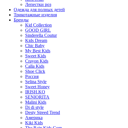
Лепестки роз
Одежда для полных детей
Трикотажные изделия
Бренды
Kid Cоllection
GOOD GIRL
Sinderella Coutur
Kids Dream
Chic Baby
My Best Kids
Sweet Kids
Crayon Kids
Calla Kids
Shoe Click
Россия
Selina Style
Sweet Honey
IRISH.KO
SENIORITA
Malini Кids
Di di style
Desty Streed Trend
Америка
Kiki Kids
The Rain Kids Corp