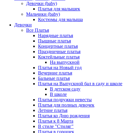
Девочки (baby)
Платья для малышек
Мальчики (baby)
Костюмы для малыша
Девочки
Все Платья
Нарядные платья
Пышные платья
Концертные платья
Праздничные платья
Коктейльные платья
На выпускной
Платья на Новый год
Вечерние платья
Бальные платья
Платья на Выпускной бал в саду и школе
В детском саду
В школе
Платья подружки невесты
Платья для полных девочек
Летние платья
Платья ко Дню рождения
Платья к 8 Марта
В стиле "Стиляг"
Платья в горошек