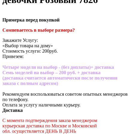
Примерка перед покупкой
Сомневаетесь в выборе размера?
Закажите Услугу:
«Выбор товара на дому»
Стоимость услуги: 200руб.
Привезем:
Четыре модели на выбор - (без доплаты)+ доставка
Семь моделей на выбор – 200 руб. + доставка
(доставка считается автоматически после получения
заказа с полным адресом)
Рекомендуем воспользоваться советом опытных менеджеров
по телефону.
Оплата за услугу наличными курьеру.
Доставка
С момента подтверждения заказа менеджером
курьерская доставка по Москве и Московской
обл. осуществляется ДЕНЬ В ДЕНЬ