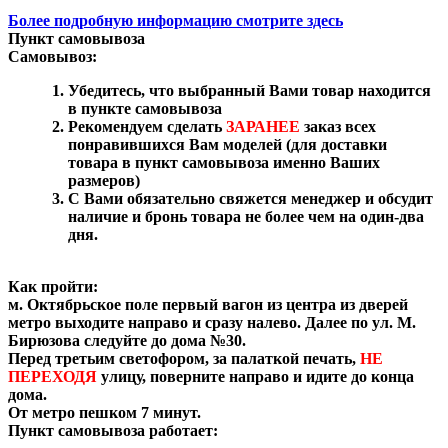
Более подробную информацию смотрите здесь
Пункт самовывоза
Самовывоз:
Убедитесь, что выбранный Вами товар находится
в пункте самовывоза
Рекомендуем сделать
ЗАРАНЕЕ
заказ всех
понравившихся Вам моделей (для доставки
товара в пункт самовывоза именно Ваших
размеров)
С Вами обязательно свяжется менеджер и обсудит
наличие и бронь товара не более чем на один-два
дня.
Как пройти:
м. Октябрьское поле первый вагон из центра из дверей
метро выходите направо и сразу налево. Далее по ул. М.
Бирюзова следуйте до дома №30.
Перед третьим светофором, за палаткой печать,
НЕ
ПЕРЕХОДЯ
улицу, поверните направо и идите до конца
дома.
От метро пешком 7 минут.
Пункт самовывоза работает: