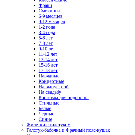
Фраки
Смокинги
6-9 месяцев
9-12 месяцев
1-2 года
3-4 года
5-6 лет
7-8 лет
9-10 лет
11-12 лет
13-14 лет
15-16 лет
17-18 лет
Нарядные
Концертные
На выпускной
На свадьбу
Костюмы для подростка
Стильные
Белые
Черные
Синие
Жилетки с галстуком
Галстук-бабочка и Фрачный пояс-кушак