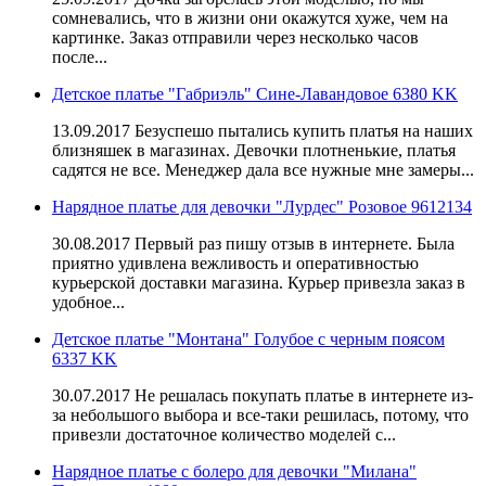
сомневались, что в жизни они окажутся хуже, чем на
картинке. Заказ отправили через несколько часов
после...
Детское платье "Габриэль" Сине-Лавандовое 6380 KK
13.09.2017 Безуспешо пытались купить платья на наших
близняшек в магазинах. Девочки плотненькие, платья
садятся не все. Менеджер дала все нужные мне замеры...
Нарядное платье для девочки "Лурдес" Розовое 9612134
30.08.2017 Первый раз пишу отзыв в интернете. Была
приятно удивлена вежливость и оперативностью
курьерской доставки магазина. Курьер привезла заказ в
удобное...
Детское платье "Монтана" Голубое с черным поясом
6337 KK
30.07.2017 Не решалась покупать платье в интернете из-
за небольшого выбора и все-таки решилась, потому, что
привезли достаточное количество моделей с...
Нарядное платье с болеро для девочки "Милана"