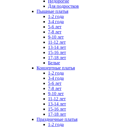
Недорогие
Для подростков
Пышные платья
1-2 года
3-4 года
5-6 лет
7-8 лет
9-10 лет
11-12 лет
13-14 лет
15-16 лет
17-18 лет
Белые
Концертные платья
1-2 года
3-4 года
5-6 лет
7-8 лет
9-10 лет
11-12 лет
13-14 лет
15-16 лет
17-18 лет
Праздничные платья
1-2 года